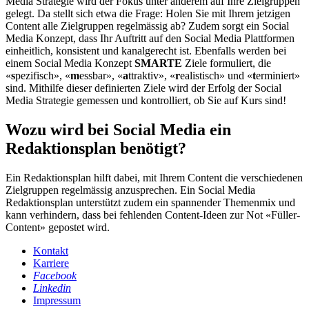
Media Strategie wird der Fokus unter anderem auf Ihre Zielgruppen
gelegt. Da stellt sich etwa die Frage: Holen Sie mit Ihrem jetzigen
Content alle Zielgruppen regelmässig ab? Zudem sorgt ein Social
Media Konzept, dass Ihr Auftritt auf den Social Media Plattformen
einheitlich, konsistent und kanalgerecht ist. Ebenfalls werden bei
einem Social Media Konzept
SMARTE
Ziele formuliert, die
«
s
pezifisch», «
m
essbar», «
a
ttraktiv», «
r
ealistisch» und «
t
erminiert»
sind. Mithilfe dieser definierten Ziele wird der Erfolg der Social
Media Strategie gemessen und kontrolliert, ob Sie auf Kurs sind!
Wozu wird bei Social Media ein
Redaktionsplan benötigt?
Ein Redaktionsplan hilft dabei, mit Ihrem Content die verschiedenen
Zielgruppen regelmässig anzusprechen. Ein Social Media
Redaktionsplan unterstützt zudem ein spannender Themenmix und
kann verhindern, dass bei fehlenden Content-Ideen zur Not «Füller-
Content» gepostet wird.
Kontakt
Karriere
Facebook
Linkedin
Impressum