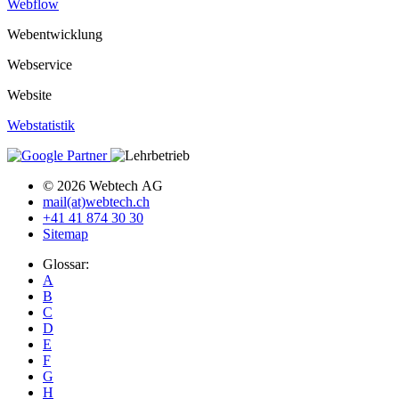
Webflow
Webentwicklung
Webservice
Website
Webstatistik
© 2026 Webtech AG
mail(at)webtech.ch
+41 41 874 30 30
Sitemap
Glossar:
A
B
C
D
E
F
G
H