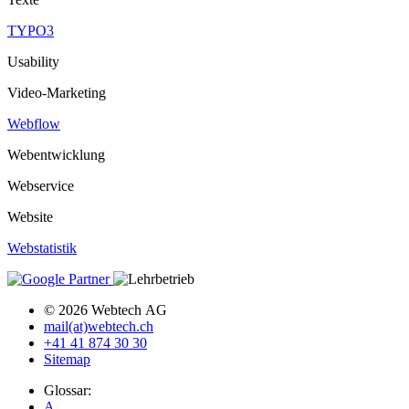
TYPO3
Usability
Video-Marketing
Webflow
Webentwicklung
Webservice
Website
Webstatistik
© 2026 Webtech AG
mail(at)webtech.ch
+41 41 874 30 30
Sitemap
Glossar:
A