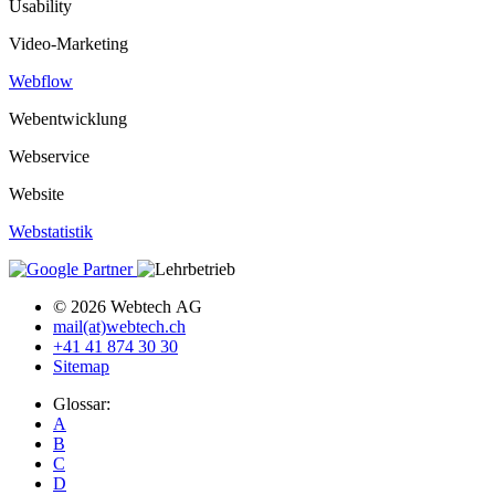
Usability
Video-Marketing
Webflow
Webentwicklung
Webservice
Website
Webstatistik
© 2026 Webtech AG
mail(at)webtech.ch
+41 41 874 30 30
Sitemap
Glossar:
A
B
C
D