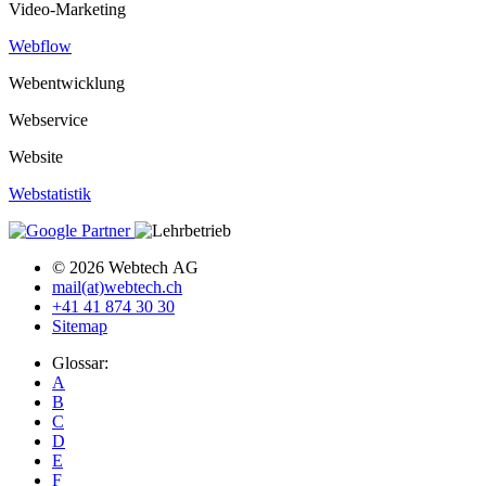
Video-Marketing
Webflow
Webentwicklung
Webservice
Website
Webstatistik
© 2026 Webtech AG
mail(at)webtech.ch
+41 41 874 30 30
Sitemap
Glossar:
A
B
C
D
E
F