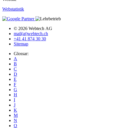
Webstatistik
© 2026 Webtech AG
mail(at)webtech.ch
+41 41 874 30 30
Sitemap
Glossar:
A
B
C
D
E
F
G
H
I
J
K
M
N
O